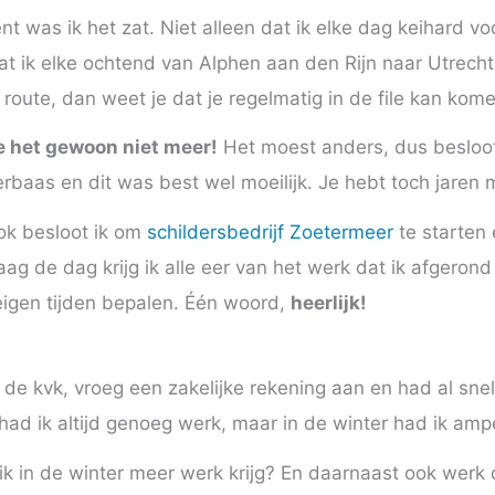
was ik het zat. Niet alleen dat ik elke dag keihard voor
at ik elke ochtend van Alphen aan den Rijn naar Utrecht 
oute, dan weet je dat je regelmatig in de file kan kome
de het gewoon niet meer!
Het moest anders, dus besloot
rbaas en dit was best wel moeilijk. Je hebt toch jaren 
ok besloot ik om
schildersbedrijf Zoetermeer
te starten e
g de dag krijg ik alle eer van het werk dat ik afgerond
 eigen tijden bepalen. Één woord,
heerlijk!
j de kvk, vroeg een zakelijke rekening aan en had al sne
 had ik altijd genoeg werk, maar in de winter had ik am
ik in de winter meer werk krijg? En daarnaast ook werk d