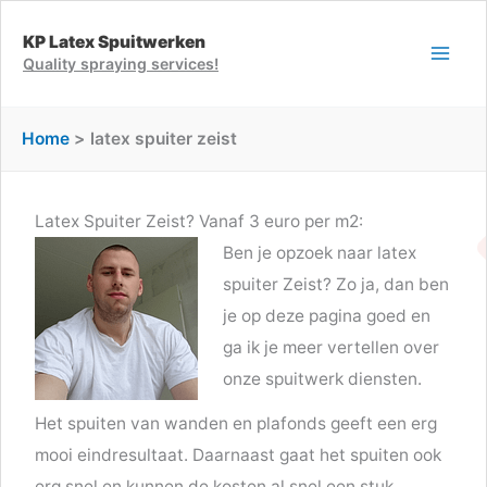
Ga
KP Latex Spuitwerken
naar
Quality spraying services!
de
inhoud
Home
latex spuiter zeist
Latex Spuiter Zeist? Vanaf 3 euro per m2:
Ben je opzoek naar latex
spuiter Zeist? Zo ja, dan ben
je op deze pagina goed en
ga ik je meer vertellen over
onze spuitwerk diensten.
Het spuiten van wanden en plafonds geeft een erg
mooi eindresultaat. Daarnaast gaat het spuiten ook
erg snel en kunnen de kosten al snel een stuk