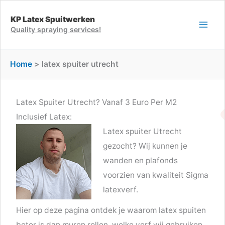
Ga
KP Latex Spuitwerken
naar
Quality spraying services!
de
inhoud
Home
latex spuiter utrecht
Latex Spuiter Utrecht? Vanaf 3 Euro Per M2
Inclusief Latex:
Latex spuiter Utrecht
gezocht? Wij kunnen je
wanden en plafonds
voorzien van kwaliteit Sigma
latexverf.
Hier op deze pagina ontdek je waarom latex spuiten
beter is dan muren rollen, welke verf wij gebruiken