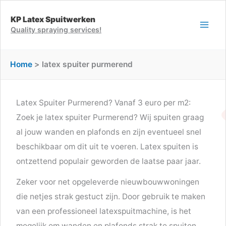
Ga
KP Latex Spuitwerken
naar
Quality spraying services!
de
inhoud
Home
latex spuiter purmerend
Latex Spuiter Purmerend? Vanaf 3 euro per m2:
Zoek je latex spuiter Purmerend? Wij spuiten graag
al jouw wanden en plafonds en zijn eventueel snel
beschikbaar om dit uit te voeren. Latex spuiten is
ontzettend populair geworden de laatse paar jaar.
Zeker voor net opgeleverde nieuwbouwwoningen
die netjes strak gestuct zijn. Door gebruik te maken
van een professioneel latexspuitmachine, is het
mogelijk om wanden en plafonds strak te spuiten