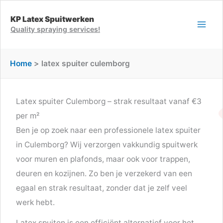
Ga
KP Latex Spuitwerken
naar
Quality spraying services!
de
inhoud
Home
latex spuiter culemborg
Latex spuiter Culemborg – strak resultaat vanaf €3
per m²
Ben je op zoek naar een professionele latex spuiter
in Culemborg? Wij verzorgen vakkundig spuitwerk
voor muren en plafonds, maar ook voor trappen,
deuren en kozijnen. Zo ben je verzekerd van een
egaal en strak resultaat, zonder dat je zelf veel
werk hebt.
Latex spuiten is een efficiënt alternatief voor het