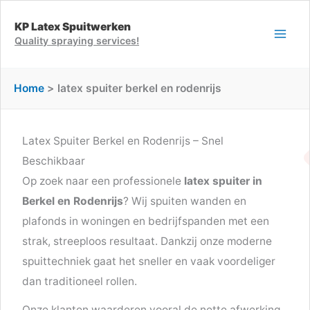
Ga
KP Latex Spuitwerken
naar
Quality spraying services!
de
inhoud
Home
latex spuiter berkel en rodenrijs
Latex Spuiter Berkel en Rodenrijs – Snel
Beschikbaar
Op zoek naar een professionele
latex spuiter in
Berkel en Rodenrijs
? Wij spuiten wanden en
plafonds in woningen en bedrijfspanden met een
strak, streeploos resultaat. Dankzij onze moderne
spuittechniek gaat het sneller en vaak voordeliger
dan traditioneel rollen.
Onze klanten waarderen vooral de nette afwerking