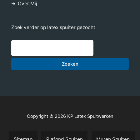
Over Mij
Zoek verder op latex spuiter gezocht
Zoe
Zoeken
Copyright © 2026 KP Latex Spuitwerken
Sitemap
Plafond Spuiten
Muren Spuiten