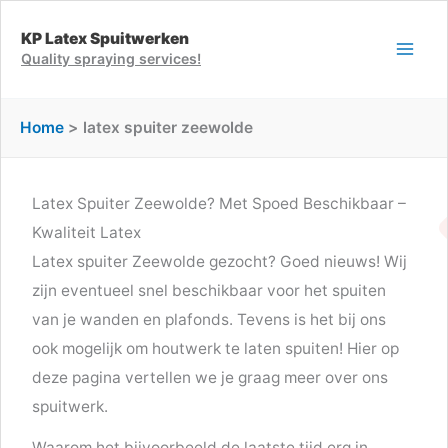
Ga
KP Latex Spuitwerken
naar
Quality spraying services!
de
inhoud
Home
latex spuiter zeewolde
Latex Spuiter Zeewolde? Met Spoed Beschikbaar –
Kwaliteit Latex
Latex spuiter Zeewolde gezocht? Goed nieuws! Wij
zijn eventueel snel beschikbaar voor het spuiten
van je wanden en plafonds. Tevens is het bij ons
ook mogelijk om houtwerk te laten spuiten! Hier op
deze pagina vertellen we je graag meer over ons
spuitwerk.
Waarom het bijvoorbeeld de laatste tijd erg in