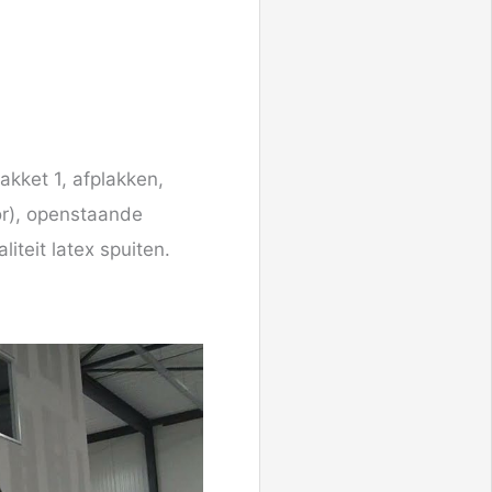
pakket 1, afplakken,
or), openstaande
iteit latex spuiten.