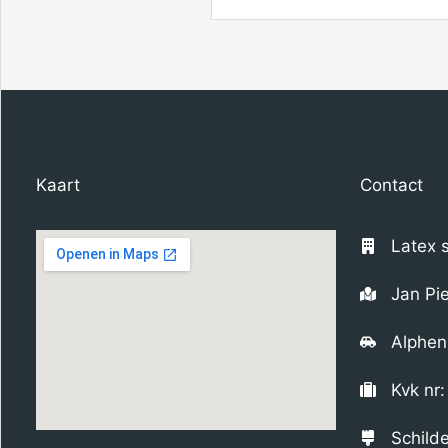
Kaart
Contact
Latex 
Jan Pi
Alphen
Kvk nr
Schilde