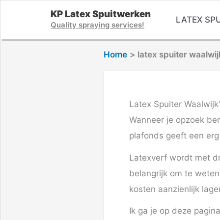
Ga
KP Latex Spuitwerken
LATEX SPU
naar
Quality spraying services!
de
Home
latex spuiter waalwij
inhoud
Latex Spuiter Waalwijk
Wanneer je opzoek bent
plafonds geeft een erg 
Latexverf wordt met dr
belangrijk om te weten
kosten aanzienlijk lage
Ik ga je op deze pagin