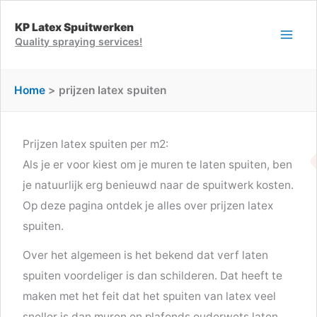
Ga
KP Latex Spuitwerken
naar
Quality spraying services!
de
inhoud
Home
prijzen latex spuiten
Prijzen latex spuiten per m2:
Als je er voor kiest om je muren te laten spuiten, ben
je natuurlijk erg benieuwd naar de spuitwerk kosten.
Op deze pagina ontdek je alles over prijzen latex
spuiten.
Over het algemeen is het bekend dat verf laten
spuiten voordeliger is dan schilderen. Dat heeft te
maken met het feit dat het spuiten van latex veel
sneller is dan muren en plafonds ouderwets laten