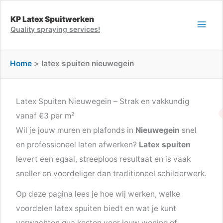
Ga
KP Latex Spuitwerken
naar
Quality spraying services!
de
inhoud
Home
latex spuiten nieuwegein
Latex Spuiten Nieuwegein – Strak en vakkundig
vanaf €3 per m²
Wil je jouw muren en plafonds in
Nieuwegein
snel
en professioneel laten afwerken?
Latex spuiten
levert een egaal, streeploos resultaat en is vaak
sneller en voordeliger dan traditioneel schilderwerk.
Op deze pagina lees je hoe wij werken, welke
voordelen latex spuiten biedt en wat je kunt
verwachten qua kosten voor jouw woning of