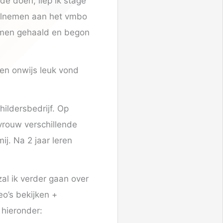
e doen, liep ik stage
deelnemen aan het vmbo
amen gehaald en begon
en onwijs leuk vond
hildersbedrijf. Op
rvrouw verschillende
ij. Na 2 jaar leren
al ik verder gaan over
eo’s bekijken +
 hieronder: