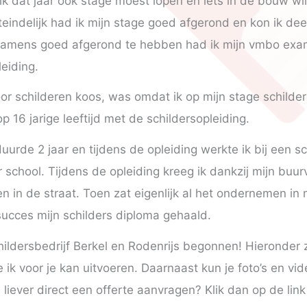
dat jaar ook stage moest lopen en iets in de bouw wild
iteindelijk had ik mijn stage goed afgerond en kon ik 
xamens goed afgerond te hebben had ik mijn vmbo ex
leiding.
r schilderen koos, was omdat ik op mijn stage schilder
op 16 jarige leeftijd met de schildersopleiding.
uurde 2 jaar en tijdens de opleiding werkte ik bij een sc
r school. Tijdens de opleiding kreeg ik dankzij mijn buu
 in de straat. Toen zat eigenlijk al het ondernemen in m
succes mijn schilders diploma gehaald.
hildersbedrijf Berkel en Rodenrijs begonnen! Hieronder z
k voor je kan uitvoeren. Daarnaast kun je foto’s en vid
e liever direct een offerte aanvragen? Klik dan op de link