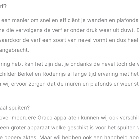
rf?
s een manier om snel en efficiënt je wanden en plafonds
ne die vervolgens de verf er onder druk weer uit duwt.
waardoor de verf een soort van nevel vormt en dus heel
angebracht.
ing hebt kan het zijn dat je ondanks de nevel toch de ve
hilder Berkel en Rodenrijs al lange tijd ervaring met he
ij ervoor zorgen dat de muren en plafonds er weer str
aal spuiten?
over meerdere Graco apparaten kunnen wij ook verschil
en groter apparaat welke geschikt is voor het spuiten 
e oppervlaktes. Maar wij hebben ook een handheld app