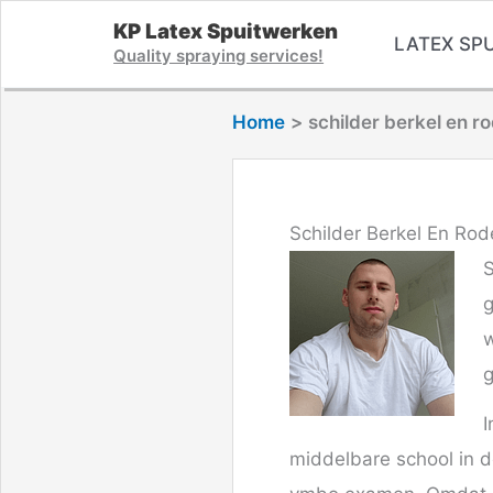
Ga
KP Latex Spuitwerken
LATEX SPU
naar
Quality spraying services!
de
Home
schilder berkel en ro
inhoud
Schilder Berkel En Rode
S
g
w
g
I
middelbare school in 